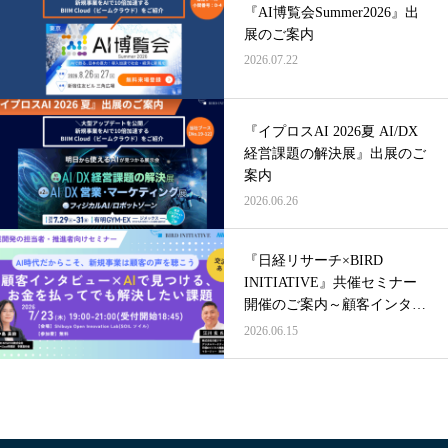
『AI博覧会Summer2026』出
展のご案内
2026.07.22
『イプロスAI 2026夏 AI/DX
経営課題の解決展』出展のご
案内
2026.06.26
『日経リサーチ×BIRD
INITIATIVE』共催セミナー
開催のご案内～顧客インタビ
ュー×AIで見つける、お金を
2026.06.15
払ってでも解決したい課題～