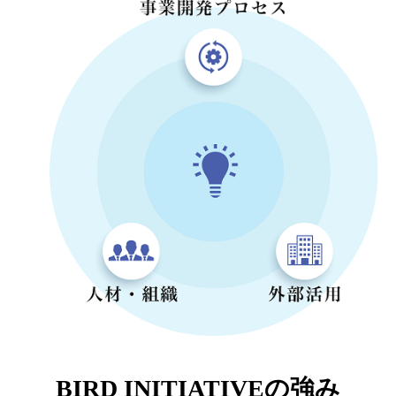
BIRD INITIATIVEの強み