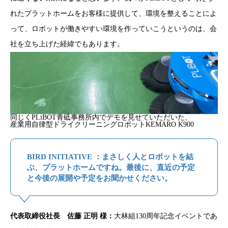
れたプラットホームをお客様に提供して、環境を整えることによ
って、ロボットが働きやすい環境を作っていこうというのは、会
社を立ち上げた経緯でもあります。
同じくPLiBOT青砥事務所内でデモを見せていただいた、
産業用自律型ドライクリーニングロボットKEMARO K900
BIRD INITIATIVE ：まさしく人とロボットを結
ぶ、プラットホームですね。最後に、直近の予定
と今後の展開や予定をお聞かせください。
代表取締役社長 佐藤 正明 様：
大林組130周年記念イベントであ