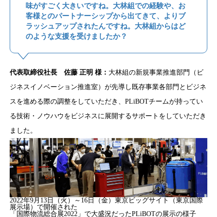
味がすごく大きいですね。大林組での経験や、お
客様とのパートナーシップから出てきて、よりブ
ラッシュアップされたんですね。大林組からはど
のような支援を受けましたか？
代表取締役社長 佐藤 正明 様：
大林組の新規事業推進部門（ビ
ジネスイノベーション推進室）が先導し既存事業各部門とビジネ
スを進める際の調整をしていただき、PLiBOTチームが持ってい
る技術・ノウハウをビジネスに展開するサポートをしていただき
ました。
2022年9月13日（火）～16日（金）東京ビッグサイト（東京国際
展示場）で開催された
「国際物流総合展2022」で大盛況だったPLiBOTの展示の様子