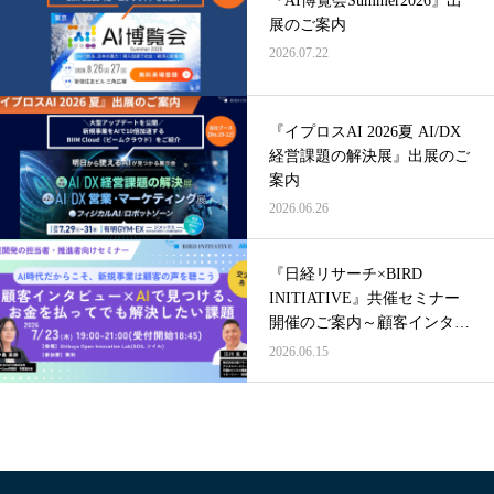
展のご案内
2026.07.22
『イプロスAI 2026夏 AI/DX
経営課題の解決展』出展のご
案内
2026.06.26
『日経リサーチ×BIRD
INITIATIVE』共催セミナー
開催のご案内～顧客インタビ
ュー×AIで見つける、お金を
2026.06.15
払ってでも解決したい課題～