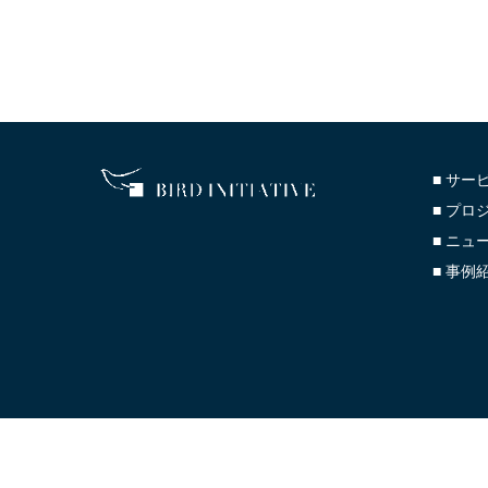
■ サー
■ プロ
■ ニュ
■ 事例