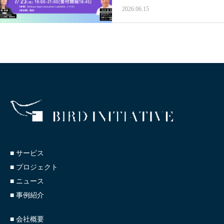
ュー×AIで見つける、お金を
2026.06.15
払ってでも解決したい課題～
■ サービス
■ プロジェクト
■ ニュース
■ 事例紹介
■ 会社概要