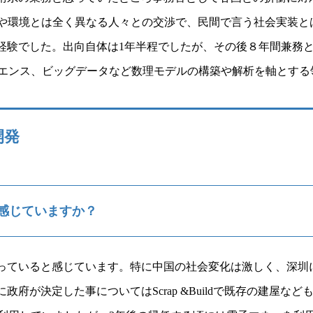
化や環境とは全く異なる人々との交渉で、民間で言う社会実装と
経験でした。出向自体は1年半程でしたが、その後８年間兼務
サイエンス、ビッグデータなど数理モデルの構築や解析を軸とす
開発
感じていますか？
っていると感じています。特に中国の社会変化は激しく、深圳に
府が決定した事についてはScrap &Buildで既存の建屋な