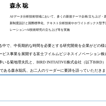
森永 聡
AI/データ分析技術領域において、多くの新規テーマ企画/立ち上げ・
新制度設計と国際標準化、テキスト分析技術やホワイトボックス型予測
レーション×AI技術研究の立ち上げ等を実施
る中で、中長期的な時間を必要とする研究開発を企業がどの様
ービス事業を展開する富士フイルムビジネスイノベーション株
菊地理夫氏と、BIRD INITIATIVE株式会社（以下BIR
トである森永聡氏、お二人のリーダーに要諦を語っていただき