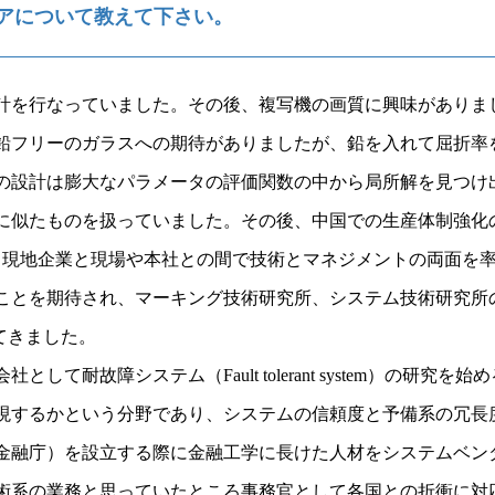
アについて教えて下さい。
計を行なっていました。その後、複写機の画質に興味がありま
鉛フリーのガラスへの期待がありましたが、鉛を入れて屈折率
の設計は膨大なパラメータの評価関数の中から局所解を見つけ
に似たものを扱っていました。その後、中国での生産体制強化
、現地企業と現場や本社との間で技術とマネジメントの両面を
とを期待され、マーキング技術研究所、システム技術研究所の所
てきました。
して耐故障システム（Fault tolerant system）の研
現するかという分野であり、システムの信頼度と予備系の冗長
金融庁）を設立する際に金融工学に長けた人材をシステムベン
術系の業務と思っていたところ事務官として各国との折衝に対