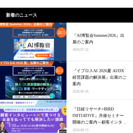
新着のニュース
『AI博覧会Summer2026』出
展のご案内
2026.07.22
『イプロスAI 2026夏 AI/DX
経営課題の解決展』出展のご
案内
2026.06.26
『日経リサーチ×BIRD
INITIATIVE』共催セミナー
開催のご案内～顧客インタビ
ュー×AIで見つける、お金を
2026.06.15