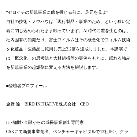
“ゼロイチの新規事業に億を投じる前に、足元を見よ”
自社の技術・ノウハウは「現行製品・事業のため」という狭い定
義に閉じ込められたまま眠っています。AI時代に差を生むのは、
社内固有の知識だけ。富士フイルムはその概念化でフィルム技術
を化粧品・医薬品に転用し売上2.2倍を達成しました。本講演で
は「概念化」の思考法と大林組様等の実例をもとに、眠れる強み
を新規事業の起爆剤に変える方法を解説します。
■登壇者プロフィール
金野 諭 BIRD INITIATIVE株式会社 CEO
IT×知財×金融からの成長事業創出専門家
CSKにて新規事業創出、ベンチャーキャピタルで13社IPO、クラ