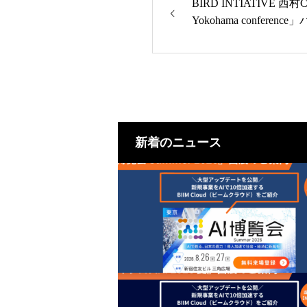
BIRD INTIATIVE 西村C
Yokohama confer
登壇
新着のニュース