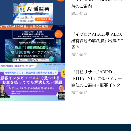
展のご案内
2026.07.22
『イプロスAI 2026夏 AI/DX
経営課題の解決展』出展のご
案内
2026.06.26
『日経リサーチ×BIRD
INITIATIVE』共催セミナー
開催のご案内～顧客インタビ
ュー×AIで見つける、お金を
2026.06.15
払ってでも解決したい課題～