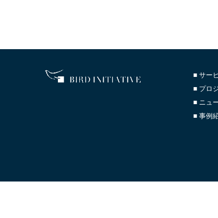
■ サー
■ プロ
■ ニュ
■ 事例