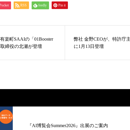
Pocket
RSS
feedly
Pin it
楽町SAAIの「01Booster
弊社 金野CEOが、特許庁
社代表取締役の北瀬が登壇
に1月13日登壇
『AI博覧会Summer2026』出展のご案内