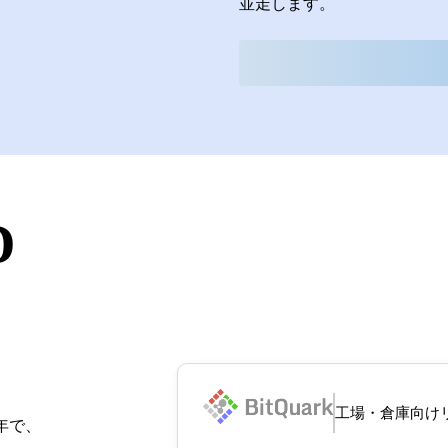
並走します。
D
工場・倉庫向け
か２年で、