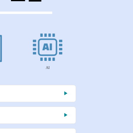
AI
▶
▶