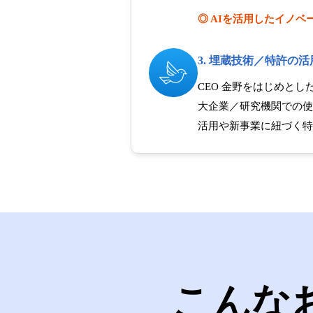
◎ AIを活用したイノベ
3. 埋蔵技術／特許の
CEO 金野をはじめと
大企業／研究機関での使わ
活用や新事業に紐づく特
こんな