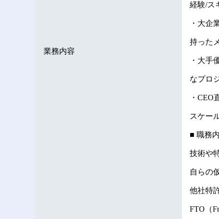
経験/
・大企
持った
業務内容
・大手
なプロ
・CE
スケー
■ 職務
技術や特
自らの
他社特
FTO（F