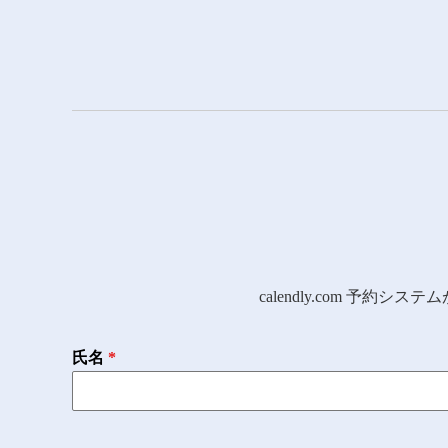
calendly.com 
氏名
*