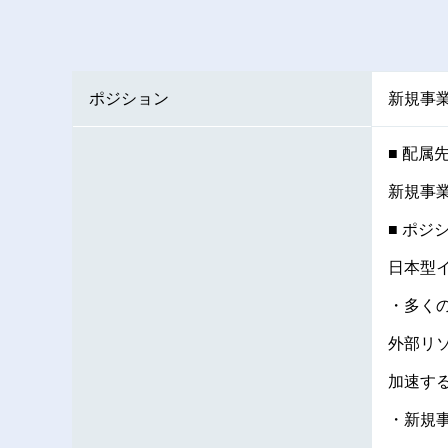
ポジション
新規事
■ 配属
新規事
■ ポジ
日本型
・多く
外部リ
加速す
・新規