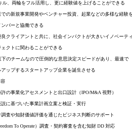
スキル、両輪をフル活用し、更に経験値を上げることができる
業での新規事業開発やベンチャー投資、起業などの多様な経験
メンバーと協働できる
優良クライアントと共に、社会インパクトが大きいイノベーテ
ジェクトに関わることができる
O直下のチームなので圧倒的な意思決定スピードがあり、最速で
ルアップするスタートアップ企業を誕生させる
内容
許の事業化アセスメントと出口設計（IPO/M&A 視野）
仮説に基づいた事業計画立案と検証・実行
許調査や知財価値評価を通じたビジネス判断のサポート
reedom To Operate）調査・契約審査を含む知財 DD 対応