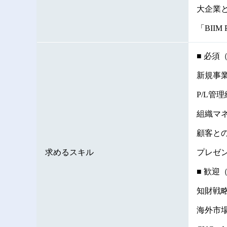
大企業
「BII
■ 必須
新規事
P/L管
組織マ
顧客と
求めるスキル
プレゼ
■ 歓迎
知財戦
海外市